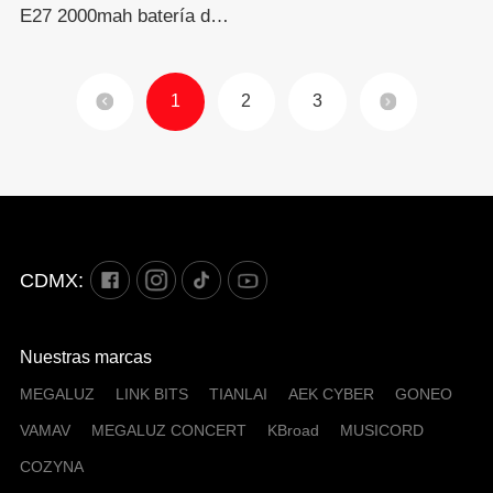
E27 2000mah batería de
litio 18650, usable de 85-
265V
1
2
3
CDMX:
Nuestras marcas
MEGALUZ
LINK BITS
TIANLAI
AEK CYBER
GONEO
VAMAV
MEGALUZ CONCERT
KBroad
MUSICORD
COZYNA