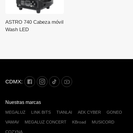
ASTRO 740 Cabeza móvil
Wash LED
CDMX:
Nuestras marcas
MEGALUZ
LINK BITS
TIANLAI
AEK CYBER
GONEO
VAMAV
MEGALUZ CONCERT
KBroad
MUSICORD
COZYNA