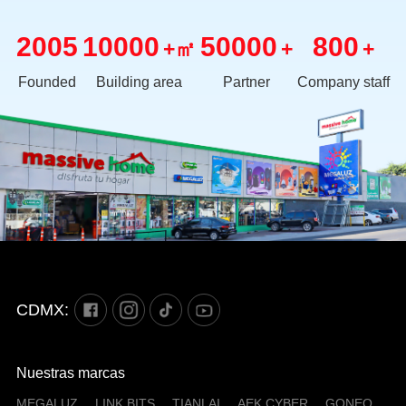
2005
10000
50000
800
+㎡
+
+
Founded
Building area
Partner
Company staff
CDMX:
Nuestras marcas
MEGALUZ
LINK BITS
TIANLAI
AEK CYBER
GONEO