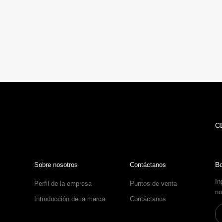
C
Bo
Sobre nosotros
Contáctanos
In
Perfil de la empresa
Puntos de venta
no
Introducción de la marca
Contáctanos