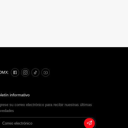
DMX:
letín informativo
grese su correo electrónico para recibir nuestras últimas
vedades