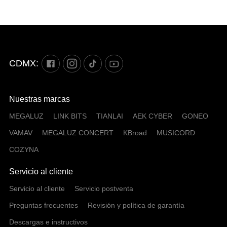
CDMX:
Nuestras marcas
MEGALUZ
LINK BITS
TIANLAI
AEK CYBER
GONEO
VAMAV
MEGALUZ CONCERT
KBroad
MUSICORD
COZYNA
Servicio al cliente
Servicio al cliente
Servicio postventa
Preguntas frecuentes
Revisión y política de garantía
Descargas e instructivos