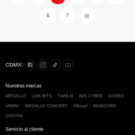
6
7
CDMX:
Nuestras marcas
MEGALUZ
LINK BITS
TIANLAI
AEK CYBER
GONEO
VAMAV
MEGALUZ CONCERT
KBroad
MUSICORD
COZYNA
Servicio al cliente